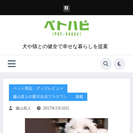
コ
ン
テ
ン
ツ
へ
ス
犬や猫との健全で幸せな暮らしを提案
キ
ッ
プ
ペット用品・グッズレビュー
藤山哲人の愛犬生活プラスワン
連載
藤山哲人
2017年2月10日