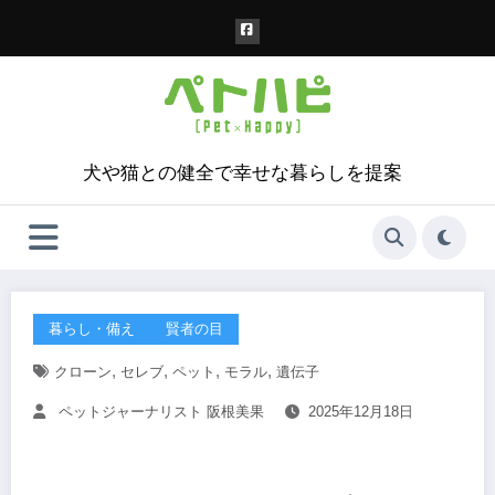
コ
ン
テ
ン
ツ
へ
ス
犬や猫との健全で幸せな暮らしを提案
キ
ッ
プ
暮らし・備え
賢者の目
,
,
,
,
クローン
セレブ
ペット
モラル
遺伝子
ペットジャーナリスト 阪根美果
2025年12月18日