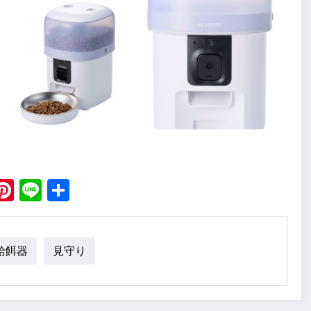
ebook
X
Pinterest
Line
Share
給餌器
見守り