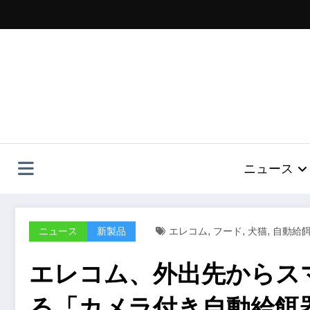
コ
ン
テ
ン
ツ
へ
ス
キ
ッ
プ
ニュース
,
,
,
ニュース
新製品
エレコム
フード
犬猫
自動給
エレコム、外出先からス
る「カメラ付き自動給餌