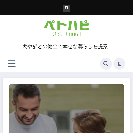
コ
ン
テ
ン
ツ
へ
ス
犬や猫との健全で幸せな暮らしを提案
キ
ッ
プ