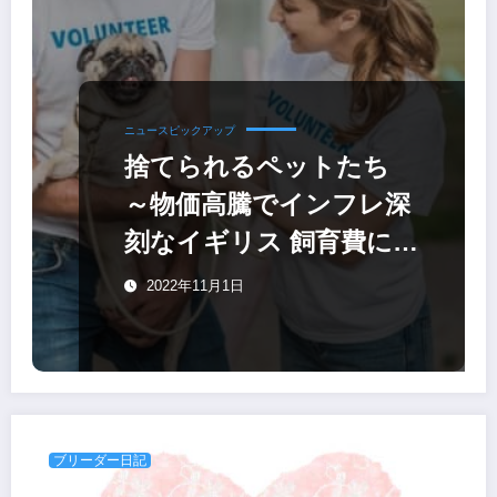
ニュースピックアップ
捨てられるペットたち
～物価高騰でインフレ深
刻なイギリス 飼育費に困
り捨てられるペットも
2022年11月1日
ブリーダー日記