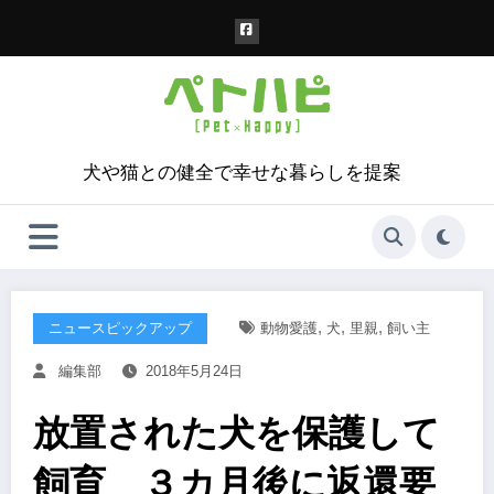
コ
ン
テ
ン
ツ
へ
ス
犬や猫との健全で幸せな暮らしを提案
キ
ッ
プ
,
,
,
ニュースピックアップ
動物愛護
犬
里親
飼い主
編集部
2018年5月24日
放置された犬を保護して
飼育 ３カ月後に返還要