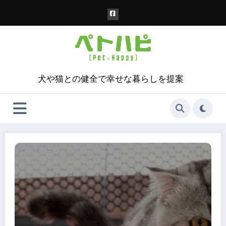
コ
ン
テ
ン
ツ
へ
ス
犬や猫との健全で幸せな暮らしを提案
キ
ッ
プ