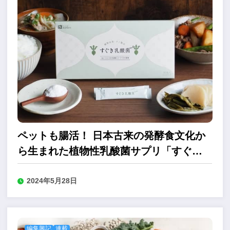
ペットも腸活！ 日本古来の発酵食文化か
ら生まれた植物性乳酸菌サプリ「すぐき
乳酸菌パウダー」
2024年5月28日
編集興記
連載