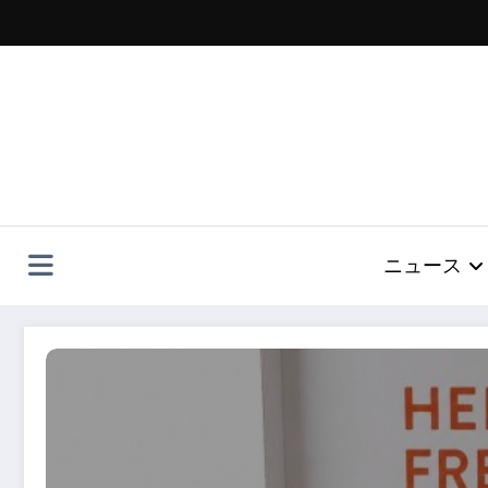
コ
ン
テ
ン
ツ
へ
ス
キ
ッ
プ
ニュース