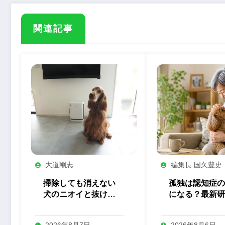
関連記事
大道剛志
編集長 国久豊史
掃除しても消えない
孤独は認知症の
犬のニオイと抜け
になる？最新研
毛。プロの犬舎で見
ら考える、ペッ
た「空気管理」の答
支える「つなが
2026年8月7日
2026年8月6日