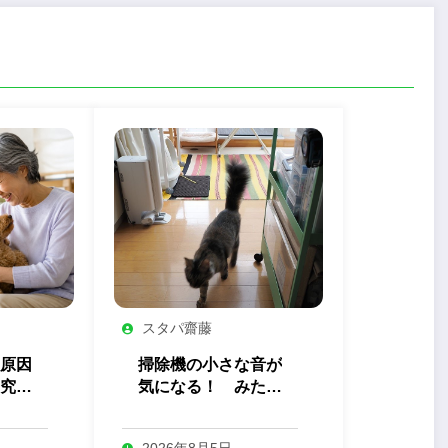
スタパ齋藤
原因
掃除機の小さな音が
究か
気になる！ みたま
トが
ちゃんの終わらない
り」
調査
2026年8月5日