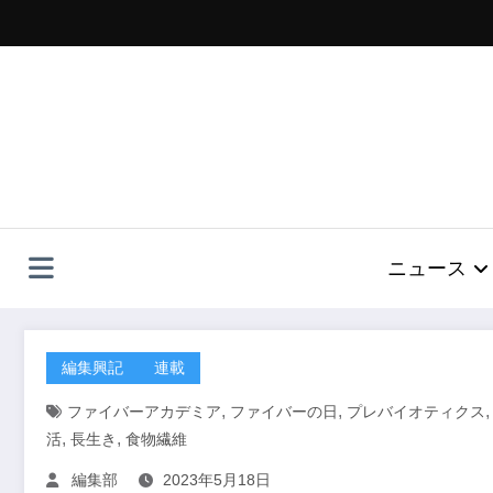
コ
ン
テ
ン
ツ
へ
ス
キ
ッ
プ
ニュース
編集興記
連載
,
,
ファイバーアカデミア
ファイバーの日
プレバイオティクス
,
,
活
長生き
食物繊維
編集部
2023年5月18日