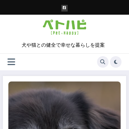
コ
ン
テ
ン
ツ
へ
ス
犬や猫との健全で幸せな暮らしを提案
キ
ッ
プ