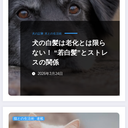
犬の記事
犬との生活術
犬の白髪は老化とは限ら
ない！ “若白髪”とストレ
スの関係
2026年3月24日
猫との生活術
連載