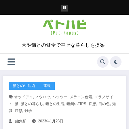
コ
ン
テ
ン
ツ
へ
ス
犬や猫との健全で幸せな暮らしを提案
キ
ッ
プ
猫との生活術
連載
,
,
,
,
オッドアイ
ノウハウ
ハウツー
メラニン色素
メラノサイ
,
,
,
,
,
,
,
ト
猫
猫との暮らし
猫との生活
猫飼いTIPS
疾患
目の色
知
,
,
識
虹彩
雑学
編集部
2023年1月23日