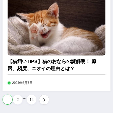
【猫飼いTIPS】猫のおならの謎解明！ 原
因、頻度、ニオイの理由とは？
2024年6月7日
…
投
1
2
12
稿