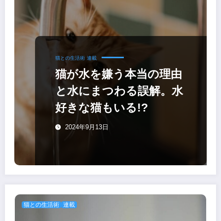
猫との生活術
連載
猫が水を嫌う本当の理由
と水にまつわる誤解。水
好きな猫もいる!?
2024年9月13日
猫との生活術
連載