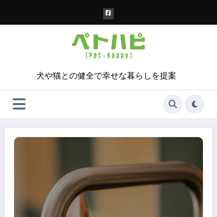
コ
ン
テ
ン
ツ
へ
ス
犬や猫との健全で幸せな暮らしを提案
キ
ッ
プ