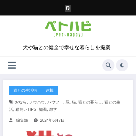
コ
ン
テ
ン
ツ
へ
ス
犬や猫との健全で幸せな暮らしを提案
キ
ッ
プ
猫との生活術
連載
,
,
,
,
,
,
おなら
ノウハウ
ハウツー
屁
猫
猫との暮らし
猫との生
,
,
,
活
猫飼いTIPS
知識
雑学
編集部
2024年6月7日