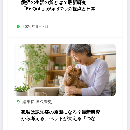
愛猫の生活の質とは？最新研究
「FelQoL」が示す7つの視点と日常の
観察ポイント
2026年8月7日
編集長 国久豊史
孤独は認知症の原因になる？最新研究
から考える、ペットが支える「つなが
り」の力