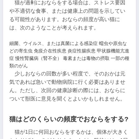
猫が過剰におならをする場合は、ストレス要因
や不適切な食事、または健康上の問題を示してい
る可能性があります。おならの頻度が高い猫に
は、次のようなことが考えられます。
細菌、ウイルス、または真菌による感染症 蠕虫や原虫な
どの寄生虫 免疫介在性疾患 炎症性腸疾患 甲状腺機能亢進
症 慢性腎臓病（腎不全） 毒素または毒物の摂取 一部の種
類のがん
少しおならの回数が多い程度で、そのおかは元
気であれば急いで動物病院に行く必要はありませ
ん。ただし、次回の健康診断の際には、おならに
ついて獣医に意見を聞くとよいかもしれません。
猫はどのくらいの頻度でおならをする?
猫が1日に何回おならをするかは、個体が大きく