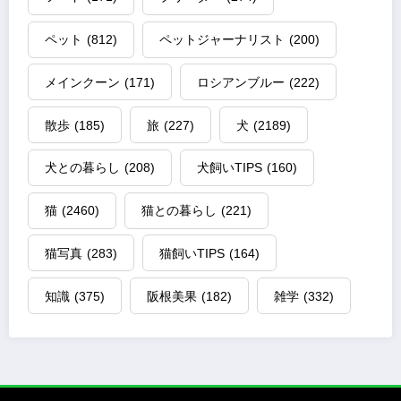
ペット
(812)
ペットジャーナリスト
(200)
メインクーン
(171)
ロシアンブルー
(222)
散歩
(185)
旅
(227)
犬
(2189)
犬との暮らし
(208)
犬飼いTIPS
(160)
猫
(2460)
猫との暮らし
(221)
猫写真
(283)
猫飼いTIPS
(164)
知識
(375)
阪根美果
(182)
雑学
(332)