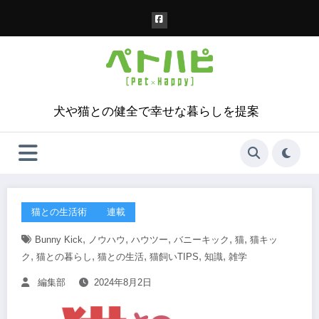
コ
ン
テ
ン
ツ
へ
ス
犬や猫との健全で幸せな暮らしを提案
キ
ッ
プ
猫との生活術
連載
,
,
,
,
,
Bunny Kick
ノウハウ
ハウツー
バニーキック
猫
猫キッ
,
,
,
,
,
ク
猫との暮らし
猫との生活
猫飼いTIPS
知識
雑学
編集部
2024年8月2日