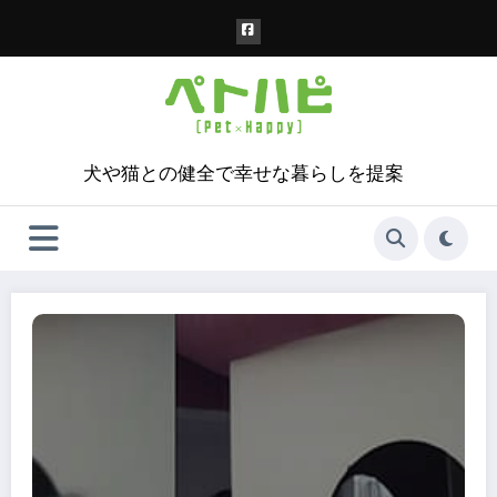
コ
ン
テ
ン
ツ
へ
ス
犬や猫との健全で幸せな暮らしを提案
キ
ッ
プ