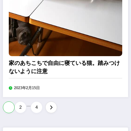
家のあちこちで自由に寝ている猫。踏みつけ
ないように注意
2023年2月15日
…
投
1
2
4
稿