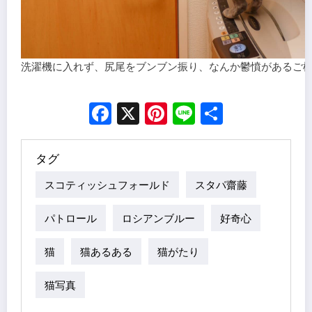
洗濯機に入れず、尻尾をブンブン振り、なんか鬱憤があるご
Facebook
X
Pinterest
Line
Share
タグ
スコティッシュフォールド
スタパ齋藤
パトロール
ロシアンブルー
好奇心
猫
猫あるある
猫がたり
猫写真