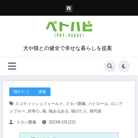
コ
ン
テ
ン
ツ
へ
ス
犬や猫との健全で幸せな暮らしを提案
キ
ッ
プ
猫がたり
連載
,
,
,
スコティッシュフォールド
スタパ齋藤
パトロール
ロシア
,
,
,
,
,
ンブルー
好奇心
猫
猫あるある
猫がたり
猫写真
スタパ齋藤
2023年3月22日