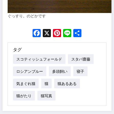
ぐっすり。のどかです
Facebook
X
Pinterest
Line
Share
タグ
スコティッシュフォールド
スタパ齋藤
ロシアンブルー
多頭飼い
寝子
気まぐれ猫
猫
猫あるある
猫がたり
猫写真