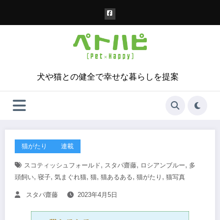
コ
ン
テ
ン
ツ
へ
ス
犬や猫との健全で幸せな暮らしを提案
キ
ッ
プ
猫がたり
連載
,
,
,
スコティッシュフォールド
スタパ齋藤
ロシアンブルー
多
,
,
,
,
,
,
頭飼い
寝子
気まぐれ猫
猫
猫あるある
猫がたり
猫写真
スタパ齋藤
2023年4月5日