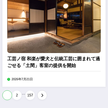
工芸ノ宿 和楽が愛犬と伝統工芸に囲まれて過
ごせる「土間」客室の提供を開始
2026年7月21日
…
投
1
2
157
稿