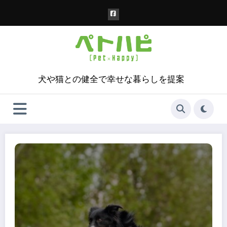
コ
ン
テ
ン
ツ
へ
ス
犬や猫との健全で幸せな暮らしを提案
キ
ッ
プ