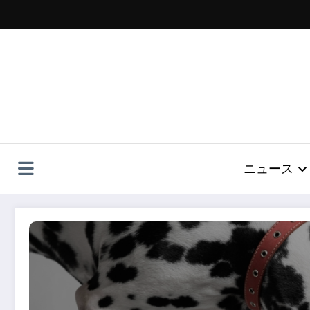
コ
ン
テ
ン
ツ
へ
ス
キ
ッ
プ
ニュース