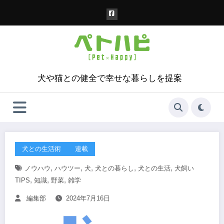
コ
ン
テ
ン
ツ
へ
ス
犬や猫との健全で幸せな暮らしを提案
キ
ッ
プ
犬との生活術
連載
,
,
,
,
,
ノウハウ
ハウツー
犬
犬との暮らし
犬との生活
犬飼い
,
,
,
TIPS
知識
野菜
雑学
編集部
2024年7月16日