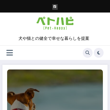
コ
ン
テ
ン
ツ
へ
ス
犬や猫との健全で幸せな暮らしを提案
キ
ッ
プ