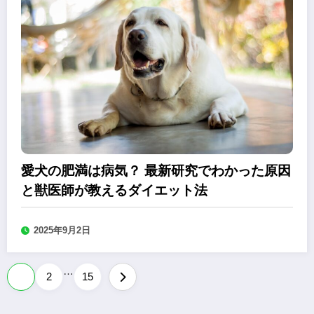
愛犬の肥満は病気？ 最新研究でわかった原因
と獣医師が教えるダイエット法
2025年9月2日
…
投
1
2
15
稿