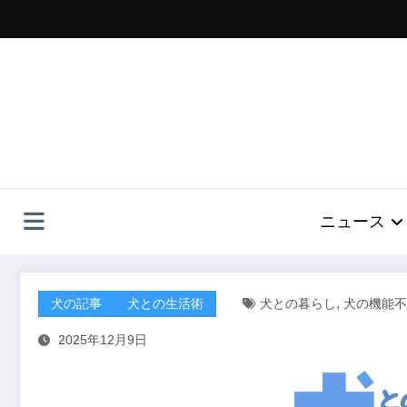
コ
ン
テ
ン
ツ
へ
ス
キ
ッ
プ
ニュース
,
犬の記事
犬との生活術
犬との暮らし
犬の機能不
2025年12月9日