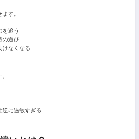
せます。
のを追う
特の遊び
動けなくなる
す。
は逆に過敏すぎる