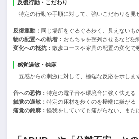
反復行動・こだわり
特定の行動や手順に対して、強いこだわりを見
反復運動：
同じ場所をぐるぐる歩く、見えないも
物の配置への執着：
おもちゃを整列させるなど独
変化への抵抗：
散歩コースや家具の配置の変化で
感覚過敏・鈍麻
五感からの刺激に対して、極端な反応を示しま
音への恐怖：
特定の電子音や環境音に強く怯える
触覚の過敏：
特定の床材を歩くのを極端に嫌がる
痛覚の鈍麻：
怪我をしていても痛がらない、また