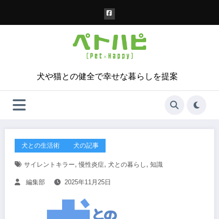
コ
ン
テ
ン
ツ
へ
ス
犬や猫との健全で幸せな暮らしを提案
キ
ッ
プ
犬との生活術
犬の記事
,
,
,
サイレントキラー
慢性炎症
犬との暮らし
知識
編集部
2025年11月25日