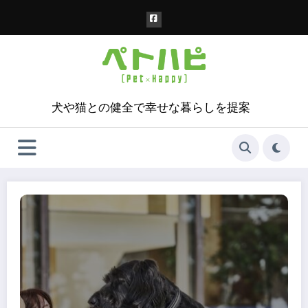
コ
ン
テ
ン
ツ
へ
ス
犬や猫との健全で幸せな暮らしを提案
キ
ッ
プ