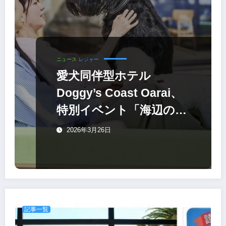
ニュース
レジャー
愛犬同伴型ホテル
Doggy’s Coast Oarai、
特別イベント「海辺の
Wan！Do会」開催
2026年3月26日
記事一覧