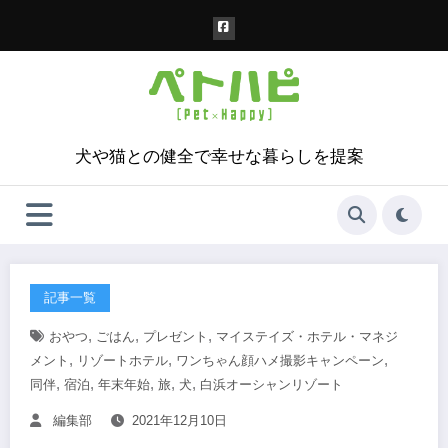
コ
ン
テ
ン
ツ
へ
ス
犬や猫との健全で幸せな暮らしを提案
キ
ッ
プ
記事一覧
,
,
,
おやつ
ごはん
プレゼント
マイステイズ・ホテル・マネジ
,
,
,
メント
リゾートホテル
ワンちゃん顔ハメ撮影キャンペーン
,
,
,
,
,
同伴
宿泊
年末年始
旅
犬
白浜オーシャンリゾート
編集部
2021年12月10日