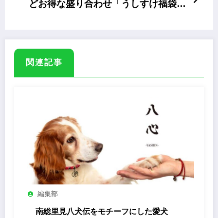
どお得な盛り合わせ「うしすけ福袋
2022」
関連記事
編集部
南総里見八犬伝をモチーフにした愛犬