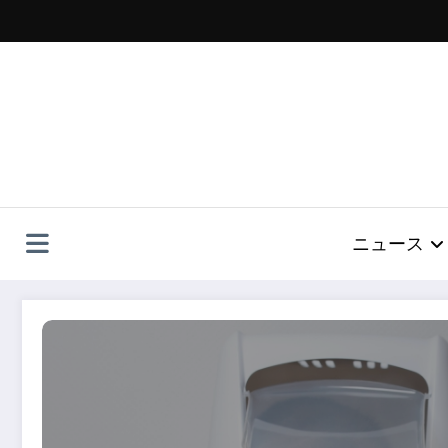
コ
ン
テ
ン
ツ
へ
ス
キ
ッ
プ
ニュース