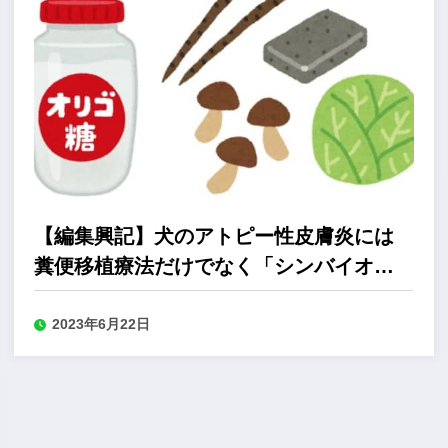
【編集興記】犬のアトピー性皮膚炎には
糞便移植療法だけでなく「シンバイオテ
ィクス」が有効
2023年6月22日