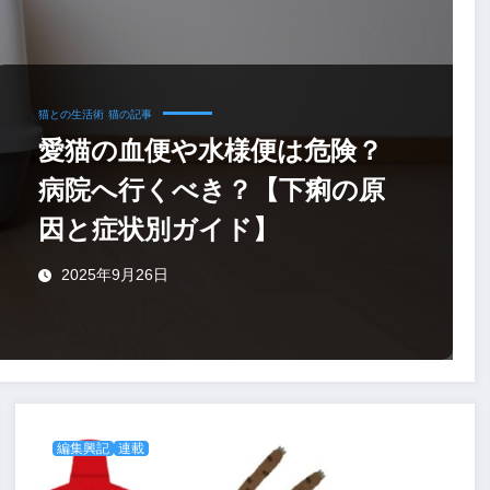
猫との生活術
猫の記事
愛猫の血便や水様便は危険？
病院へ行くべき？【下痢の原
因と症状別ガイド】
2025年9月26日
編集興記
連載