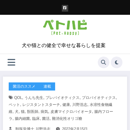
コ
ン
テ
ン
ツ
へ
ス
犬や猫との健全で幸せな暮らしを提案
キ
ッ
プ
菌活のススメ
連載
,
,
,
,
QOL
うんち先生
プレバイオティクス
プロバイオティクス
,
,
,
,
ペット
レジスタントスターチ
健康
川野浩志
水溶性食物繊
,
,
,
,
,
,
維
犬
猫
獣医師
病気
皮膚マイクロバイオータ
腸内フロー
,
,
,
,
ラ
腸内細菌
臨床
菌活
難消化性オリゴ糖
獣医学博士 川野浩志
2022年2月15日