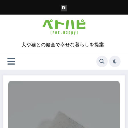
コ
ン
テ
ン
ツ
へ
ス
犬や猫との健全で幸せな暮らしを提案
キ
ッ
プ