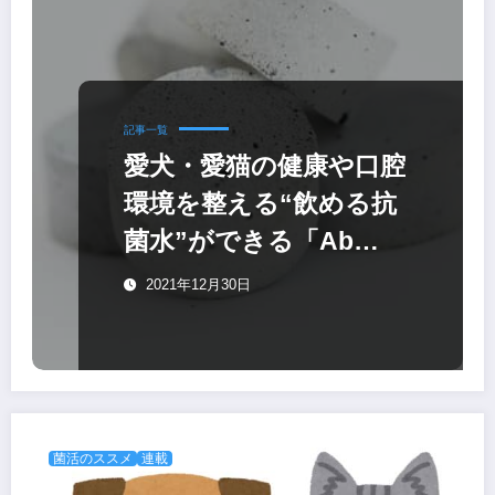
記事一覧
愛犬・愛猫の健康や口腔
環境を整える“飲める抗
菌水”ができる「Ab
PELLET for Oral Care」
2021年12月30日
菌活のススメ
連載