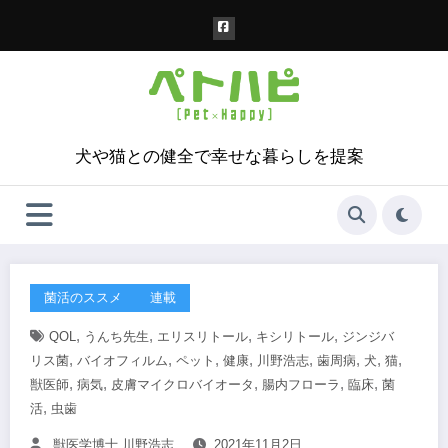
コ
ン
テ
ン
ツ
へ
ス
犬や猫との健全で幸せな暮らしを提案
キ
ッ
プ
菌活のススメ
連載
,
,
,
,
QOL
うんち先生
エリスリトール
キシリトール
ジンジバ
,
,
,
,
,
,
,
,
リス菌
バイオフィルム
ペット
健康
川野浩志
歯周病
犬
猫
,
,
,
,
,
獣医師
病気
皮膚マイクロバイオータ
腸内フローラ
臨床
菌
,
活
虫歯
獣医学博士 川野浩志
2021年11月2日