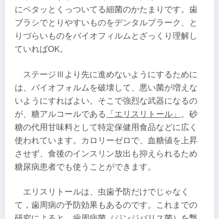
にペタッとくっついてる細菌のかたまりです。歯
ブラシでとりやすいものをデンタルプラーク、と
りづらいものをバイオフィルムとざっくり理解し
ていればOK。
ステージⅢより先に進めないようにするために
は、バイオフォルムを破壊して、悪い菌が増えな
いようにすればよい。そこで強烈な武器になるの
が、糖アルコールである
「エリスリトール」
。砂
糖の代用甘味料として特定保健用食品などに広く
使われています。カロリーゼロで、血糖値を上昇
させず、食後のインスリン放出も抑えられるため
糖尿病患者でも使うことができます。
エリスリトールは、虫歯予防だけでじゃなく
て，歯周病の予防効果もあるのです。これまでの
研究によると、歯周病菌（ジンジバリス菌）を撃