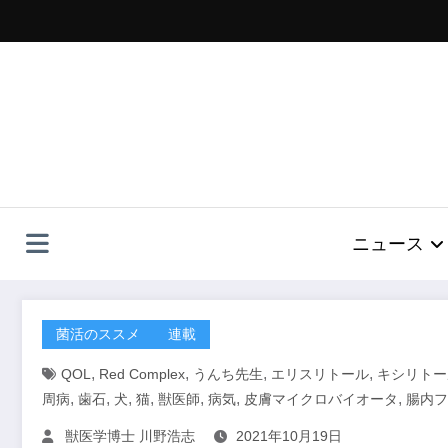
コ
ン
テ
ン
ツ
へ
ス
キ
ッ
プ
ニュース
菌活のススメ
連載
,
,
,
,
QOL
Red Complex
うんち先生
エリスリトール
キシリトー
,
,
,
,
,
,
,
周病
歯石
犬
猫
獣医師
病気
皮膚マイクロバイオータ
腸内フ
獣医学博士 川野浩志
2021年10月19日