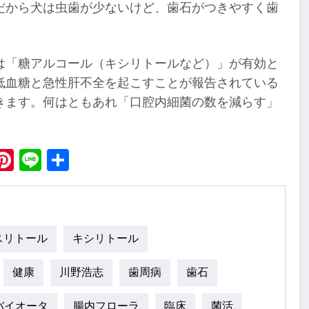
だから犬は虫歯が少ないけど、歯石がつきやすく歯
は「糖アルコール（キシリトールなど）」が有効と
低血糖と急性肝不全を起こすことが報告されている
きます。何はともあれ「口腔内細菌の数を減らす」
ebook
X
Pinterest
Line
Share
スリトール
キシリトール
健康
川野浩志
歯周病
歯石
バイオータ
腸内フローラ
臨床
菌活