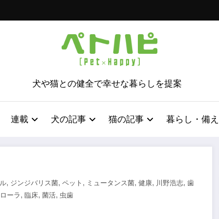
犬や猫との健全で幸せな暮らしを提案
連載
犬の記事
猫の記事
暮らし・備え
,
,
,
,
,
,
ル
ジンジバリス菌
ペット
ミュータンス菌
健康
川野浩志
歯
,
,
,
ローラ
臨床
菌活
虫歯