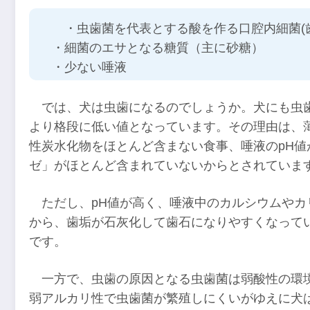
・虫歯菌を代表とする酸を作る口腔内細菌(歯
・細菌のエサとなる糖質（主に砂糖）
・少ない唾液
では、犬は虫歯になるのでしょうか。犬にも虫
より格段に低い値となっています。その理由は、
性炭水化物をほとんど含まない食事、唾液のpH値が
ゼ」がほとんど含まれていないからとされていま
ただし、pH値が高く、唾液中のカルシウムや
から、歯垢が石灰化して歯石になりやすくなって
です。
一方で、虫歯の原因となる虫歯菌は弱酸性の環
弱アルカリ性で虫歯菌が繁殖しにくいがゆえに犬