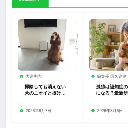
大道剛志
編集長 国久豊史
掃除しても消えない
孤独は認知症の
犬のニオイと抜け
になる？最新研
毛。プロの犬舎で見
ら考える、ペッ
た「空気管理」の答
支える「つなが
2026年8月7日
2026年8月6日
え
の力