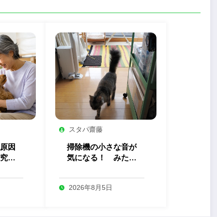
スタパ齋藤
原因
掃除機の小さな音が
究か
気になる！ みたま
トが
ちゃんの終わらない
り」
調査
2026年8月5日