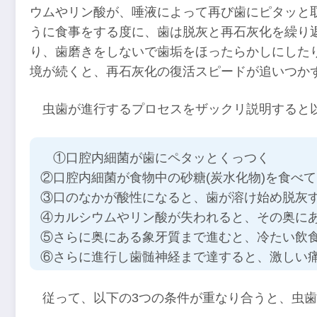
ウムやリン酸が、唾液によって再び歯にピタッと
うに食事をする度に、歯は脱灰と再石灰化を繰り
り、歯磨きをしないで歯垢をほったらかしにした
境が続くと、再石灰化の復活スピードが追いつか
虫歯が進行するプロセスをザックリ説明すると
①口腔内細菌が歯にペタッとくっつく
②口腔内細菌が食物中の砂糖(炭水化物)を食べ
③口のなかが酸性になると、歯が溶け始め脱灰
④カルシウムやリン酸が失われると、その奥に
⑤さらに奥にある象牙質まで進むと、冷たい飲
⑥さらに進行し歯髄神経まで達すると、激しい
従って、以下の3つの条件が重なり合うと、虫