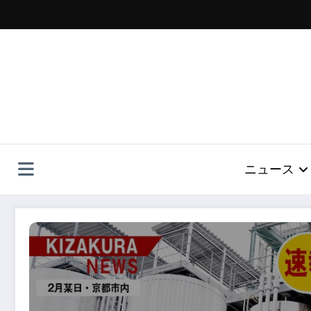
コ
ン
テ
ン
ツ
へ
ス
キ
ッ
プ
ニュース