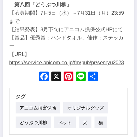
第八回「どうぶつ川柳」
【応募期間】7月5日（水）～7月31日（月）23:59
まで
【結果発表】8月下旬にアニコム損保公式HPにて
【賞品】優秀賞：ハンドタオル、佳作：ステッカ
ー
【URL】
https://service.anicom.co.jp/fm/pub/pr/senryu2023
Facebook
X
Pinterest
Line
Share
タグ
アニコム損害保険
オリジナルグッズ
どうぶつ川柳
ペット
犬
猫