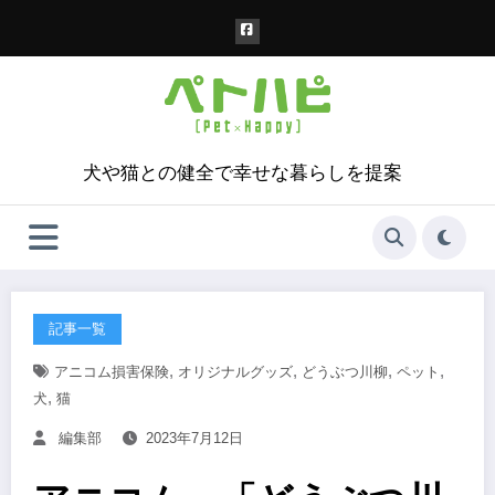
コ
ン
テ
ン
ツ
へ
ス
犬や猫との健全で幸せな暮らしを提案
キ
ッ
プ
記事一覧
,
,
,
,
アニコム損害保険
オリジナルグッズ
どうぶつ川柳
ペット
,
犬
猫
編集部
2023年7月12日