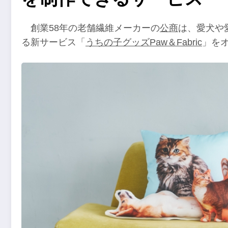
創業58年の老舗繊維メーカーの
公商
は、愛犬や
る新サービス「
うちの子グッズPaw＆Fabric
」を