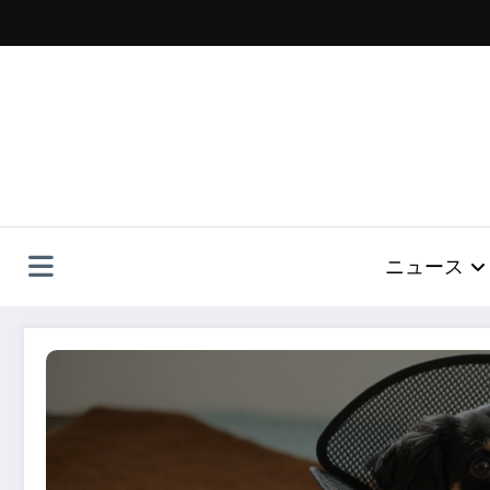
コ
ン
テ
ン
ツ
へ
ス
キ
ッ
プ
ニュース