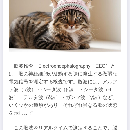
脳波検査（Electroencephalography：EEG）と
は、脳の神経細胞が活動する際に発生する微弱な
電気信号を測定する検査です。脳波には、アルフ
ァ波（α波）・ベータ波（β波）・シータ波（θ
波）・デルタ波（δ波）・ガンマ波（γ波）など、
いくつかの種類があり、それぞれ異なる脳の状態
を示します。
この脳波をリアルタイムで測定することで、脳