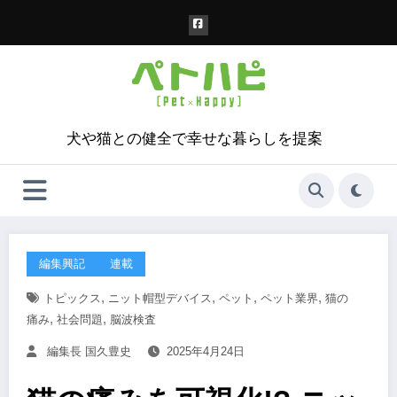
コ
ン
テ
ン
ツ
へ
ス
犬や猫との健全で幸せな暮らしを提案
キ
ッ
プ
編集興記
連載
,
,
,
,
トピックス
ニット帽型デバイス
ペット
ペット業界
猫の
,
,
痛み
社会問題
脳波検査
編集長 国久豊史
2025年4月24日