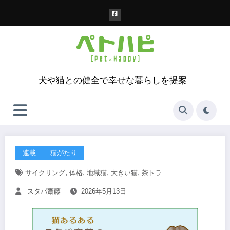
コ
ン
テ
ン
ツ
へ
ス
犬や猫との健全で幸せな暮らしを提案
キ
ッ
プ
連載
猫がたり
,
,
,
,
サイクリング
体格
地域猫
大きい猫
茶トラ
スタパ齋藤
2026年5月13日