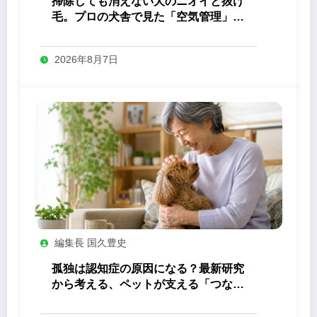
掃除しても消えない犬のニオイと抜け
毛。プロの犬舎で見た「空気管理」の
答え
2026年8月7日
編集長 国久豊史
孤独は認知症の原因になる？最新研究
から考える、ペットが支える「つなが
り」の力