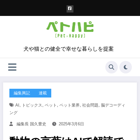
コ
ン
テ
ン
ツ
へ
ス
犬や猫との健全で幸せな暮らしを提案
キ
ッ
プ
編集興記
連載
,
,
,
,
,
AI
トピックス
ペット
ペット業界
社会問題
脳デコーディ
ング
編集長 国久豊史
2025年3月6日