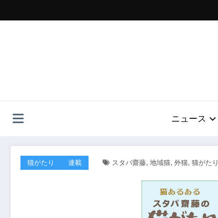
コ
ン
テ
ン
ツ
へ
ス
キ
ッ
プ
ニュース
,
,
,
猫がたり
連載
スタパ齋藤
地域猫
外猫
猫がた