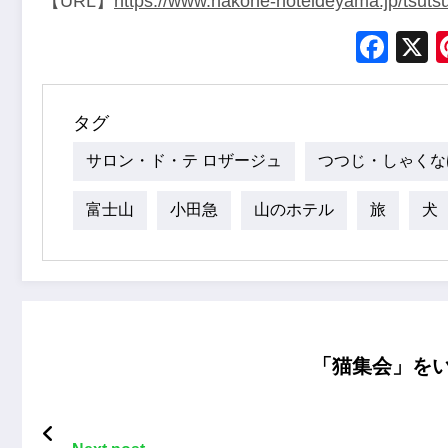
【URL】
https://www.hakone-hoteldeyama.jp/tsuts
Fac
タグ
サロン・ド・テ ロザージュ
つつじ・しゃくなげ
富士山
小田急
山のホテル
旅
犬
「猫集会」を