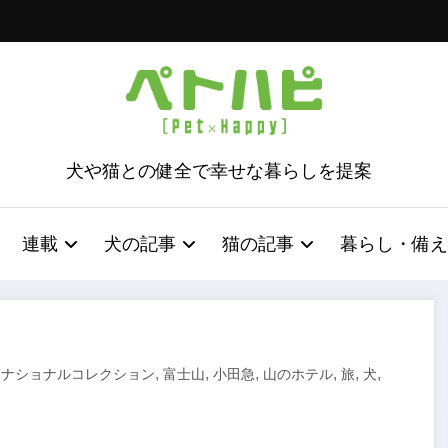
犬や猫との健全で幸せな暮らしを提案
連載
犬の記事
猫の記事
暮らし・備え
,
,
,
,
,
,
,
ナショナルコレクション
富士山
小田急
山のホテル
旅
犬