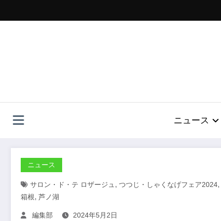
コ
ン
テ
ン
ツ
へ
ス
キ
ッ
プ
ニュース
ニュース
,
サロン・ド・テ ロザージュ
つつじ・しゃくなげフェア2024
,
箱根
芦ノ湖
編集部
2024年5月2日