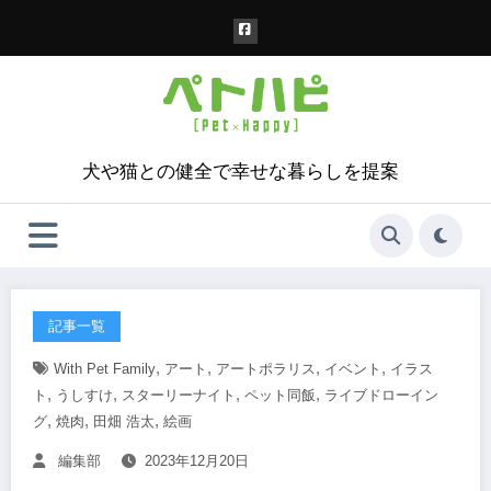
コ
ン
テ
ン
ツ
へ
ス
犬や猫との健全で幸せな暮らしを提案
キ
ッ
プ
記事一覧
,
,
,
,
With Pet Family
アート
アートポラリス
イベント
イラス
,
,
,
,
ト
うしすけ
スターリーナイト
ペット同飯
ライブドローイン
,
,
,
グ
焼肉
田畑 浩太
絵画
編集部
2023年12月20日