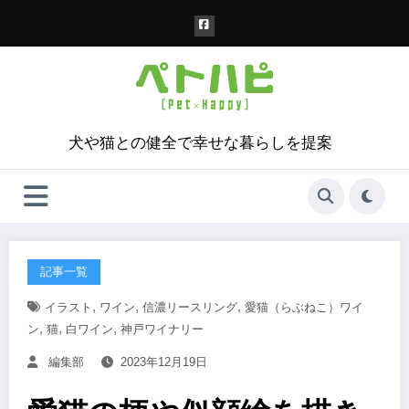
コ
ン
テ
ン
ツ
へ
ス
犬や猫との健全で幸せな暮らしを提案
キ
ッ
プ
記事一覧
,
,
,
イラスト
ワイン
信濃リースリング
愛猫（らぶねこ）ワイ
,
,
,
ン
猫
白ワイン
神戸ワイナリー
編集部
2023年12月19日