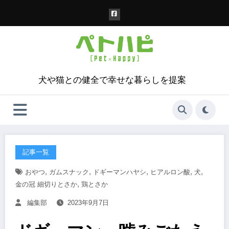
コ
ン
テ
ン
ツ
へ
ス
犬や猫との健全で幸せな暮らしを提案
キ
ッ
プ
記事一覧
,
,
,
,
,
おやつ
ガムスナック
ドギーマンハヤシ
ヒアルロン酸
犬
,
金の冠 細切りとさか
鶏とさか
編集部
2023年9月7日