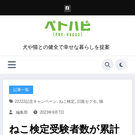
コ
ン
テ
ン
ツ
へ
ス
犬や猫との健全で幸せな暮らしを提案
キ
ッ
プ
記事一覧
,
,
,
22222記念キャンペーン
ねこ検定
日販セグモ
猫
編集部
2023年9月7日
ねこ検定受験者数が累計