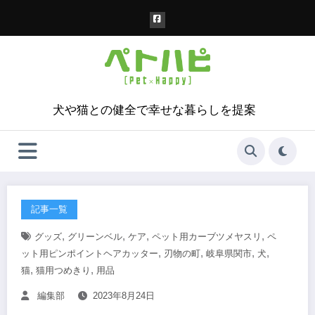
コ
ン
テ
ン
ツ
へ
ス
犬や猫との健全で幸せな暮らしを提案
キ
ッ
プ
記事一覧
,
,
,
,
グッズ
グリーンベル
ケア
ペット用カーブツメヤスリ
ペ
,
,
,
,
ット用ピンポイントヘアカッター
刃物の町
岐阜県関市
犬
,
,
猫
猫用つめきり
用品
編集部
2023年8月24日