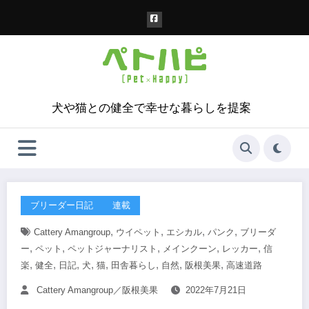
コ
ン
テ
ン
ツ
へ
ス
犬や猫との健全で幸せな暮らしを提案
キ
ッ
プ
ブリーダー日記
連載
,
,
,
,
Cattery Amangroup
ウイペット
エシカル
パンク
ブリーダ
,
,
,
,
,
ー
ペット
ペットジャーナリスト
メインクーン
レッカー
信
,
,
,
,
,
,
,
,
楽
健全
日記
犬
猫
田舎暮らし
自然
阪根美果
高速道路
Cattery Amangroup／阪根美果
2022年7月21日