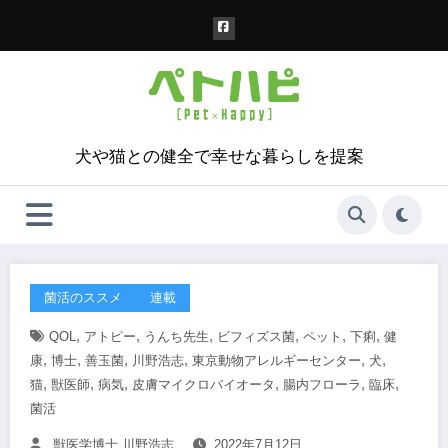
コ
ン
テ
ン
ツ
へ
ス
犬や猫との健全で幸せな暮らしを提案
キ
ッ
プ
菌活のススメ
連載
,
,
,
,
,
,
QOL
アトピー
うんち先生
ビフィズス菌
ペット
下痢
健
,
,
,
,
,
,
康
博士
善玉菌
川野浩志
東京動物アレルギーセンター
犬
,
,
,
,
,
,
猫
獣医師
病気
皮膚マイクロバイオータ
腸内フローラ
臨床
菌活
獣医学博士 川野浩志
2022年7月12日