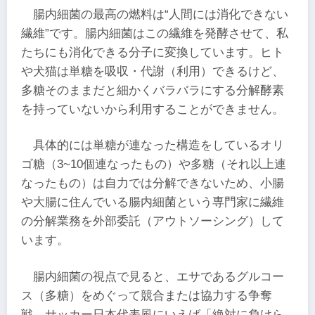
腸内細菌の最高の燃料は“人間には消化できない
繊維”です。腸内細菌はこの繊維を発酵させて、私
たちにも消化できる分子に変換しています。ヒト
や犬猫は単糖を吸収・代謝（利用）できるけど、
多糖そのままだと細かくバラバラにする分解酵素
を持っていないから利用することができません。
具体的には単糖が連なった構造をしているオリ
ゴ糖（3~10個連なったもの）や多糖（それ以上連
なったもの）は自力では分解できないため、小腸
や大腸に住んでいる腸内細菌という専門家に繊維
の分解業務を外部委託（アウトソーシング）して
います。
腸内細菌の視点で見ると、エサであるグルコー
ス（多糖）をめぐって競合または協力する争奪
戦。サッカー日本代表風にいえば「絶対に負けら