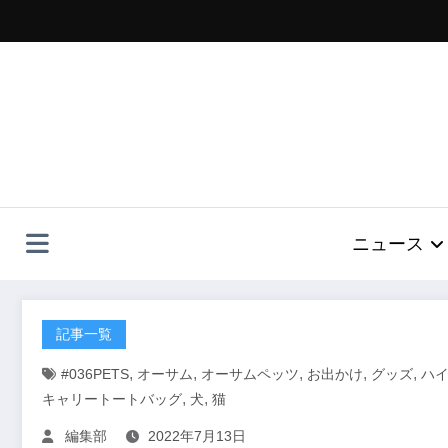
コ
ン
テ
ン
ツ
へ
ス
キ
ッ
プ
ニュース
記事一覧
,
,
,
,
,
#036PETS
オーサム
オーサムペッツ
お出かけ
グッズ
ハ
,
,
キャリートートバッグ
犬
猫
編集部
2022年7月13日