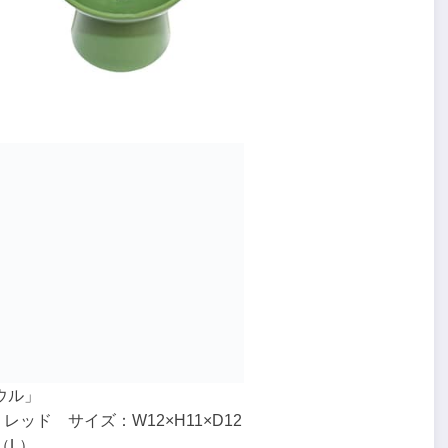
ウル」
ッド サイズ：W12×H11×D12
（L）