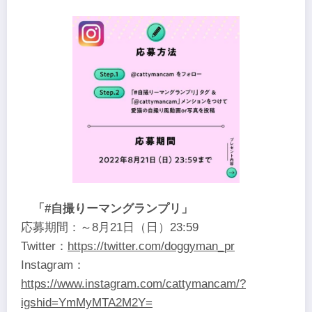
「#自撮りーマングランプリ」
応募期間：～8月21日（日）23:59
Twitter：
https://twitter.com/doggyman_pr
Instagram：
https://www.instagram.com/cattymancam/?
igshid=YmMyMTA2M2Y=