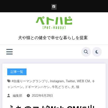
コ
ン
テ
ン
ツ
へ
ス
犬や猫との健全で幸せな暮らしを提案
キ
ッ
プ
記事一覧
,
,
,
,
#自撮りーマングランプリ
Instagram
Twitter
WEB CM
キ
,
,
,
,
ャンペーン
ドギーマンハヤシ
牛乳どうぞ♪
犬
猫
編集部
2022年6月29日