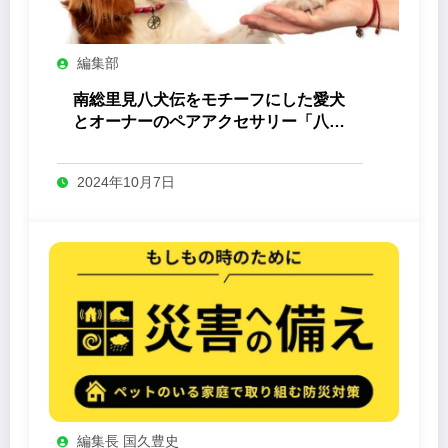
編集部
南総里見八犬伝をモチーフにした愛犬
とオーナーのペアアクセサリー「八心
-Yashin- 」
2024年10月7日
編集長 国久豊史