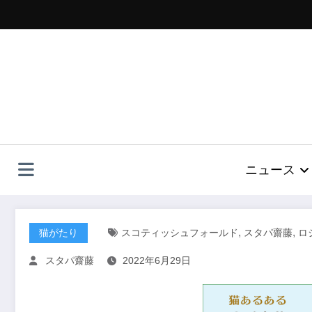
コ
ン
テ
ン
ツ
へ
ス
キ
ッ
プ
ニュース
,
,
猫がたり
スコティッシュフォールド
スタパ齋藤
ロ
スタパ齋藤
2022年6月29日