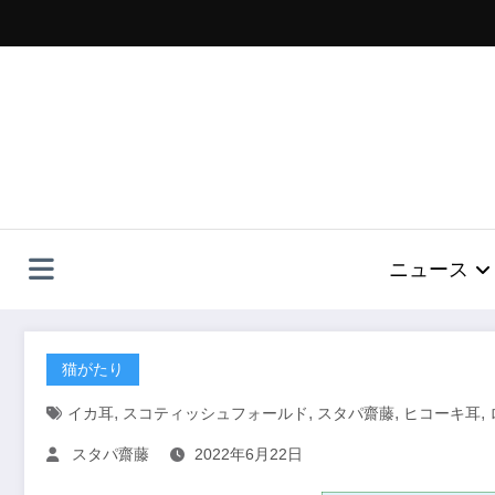
コ
ン
テ
ン
ツ
へ
ス
キ
ッ
プ
ニュース
猫がたり
,
,
,
,
イカ耳
スコティッシュフォールド
スタパ齋藤
ヒコーキ耳
スタパ齋藤
2022年6月22日