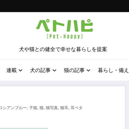
犬や猫との健全で幸せな暮らしを提案
連載
犬の記事
猫の記事
暮らし・備え
,
,
,
,
,
ロシアンブルー
子猫
猫
猫写真
猫耳
耳ペタ