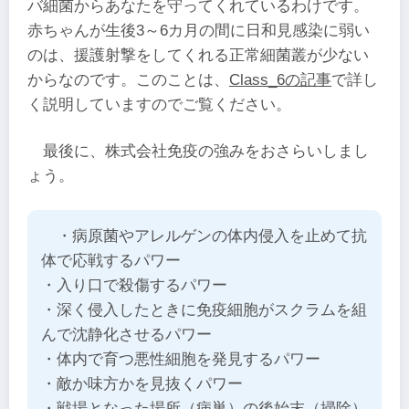
バ細菌からあなたを守ってくれているわけです。
赤ちゃんが生後3～6カ月の間に日和見感染に弱い
のは、援護射撃をしてくれる正常細菌叢が少ない
からなのです。このことは、
Class_6の記事
で詳し
く説明していますのでご覧ください。
最後に、株式会社免疫の強みをおさらいしまし
ょう。
・病原菌やアレルゲンの体内侵入を止めて抗
体で応戦するパワー
・入り口で殺傷するパワー
・深く侵入したときに免疫細胞がスクラムを組
んで沈静化させるパワー
・体内で育つ悪性細胞を発見するパワー
・敵か味方かを見抜くパワー
・戦場となった場所（病巣）の後始末（掃除）