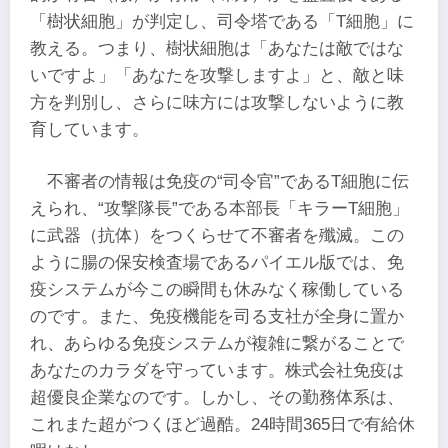
「樹状細胞」が判定し、司令塔である「T細胞」に
教える。つまり、樹状細胞は「あなたは敵ではな
いですよ」「あなたを攻撃しますよ」と、敵と味
方を判別し、さらに味方には攻撃しないように教
育しています。
不審者の情報は免疫の“司令官”であるT細胞に伝
えられ、“攻撃隊長”である本部長「キラーT細胞」
に武器（抗体）をつくらせて不審者を殲滅。この
ように腸の保安検査場であるパイエル版では、免
疫システムが今この瞬間も休みなく稼働している
のです。また、免疫機能を司る支社が全身に置か
れ、あらゆる免疫システムが複雑に繋がることで
あなたのカラダを守っています。株式会社免疫は
超優良企業なのです。しかし、その勤務体系は、
これまた超がつくほど過酷。24時間365日で有給休