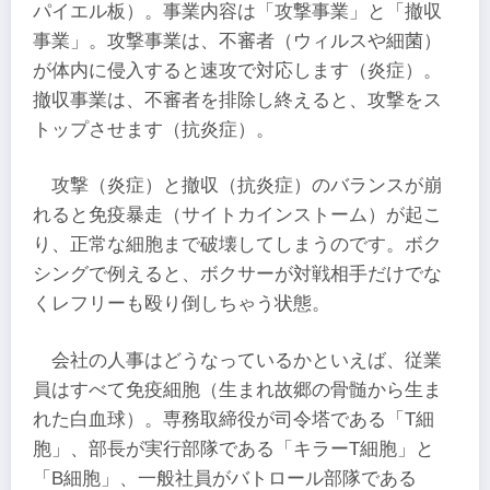
パイエル板）。事業内容は「攻撃事業」と「撤収
事業」。攻撃事業は、不審者（ウィルスや細菌）
が体内に侵入すると速攻で対応します（炎症）。
撤収事業は、不審者を排除し終えると、攻撃をス
トップさせます（抗炎症）。
攻撃（炎症）と撤収（抗炎症）のバランスが崩
れると免疫暴走（サイトカインストーム）が起こ
り、正常な細胞まで破壊してしまうのです。ボク
シングで例えると、ボクサーが対戦相手だけでな
くレフリーも殴り倒しちゃう状態。
会社の人事はどうなっているかといえば、従業
員はすべて免疫細胞（生まれ故郷の骨髄から生ま
れた白血球）。専務取締役が司令塔である「T細
胞」、部長が実行部隊である「キラーT細胞」と
「B細胞」、一般社員がバトロール部隊である