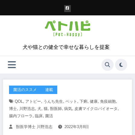
コ
ン
テ
ン
ツ
へ
ス
犬や猫との健全で幸せな暮らしを提案
キ
ッ
プ
菌活のススメ
連載
,
,
,
,
,
,
,
QOL
アトピー
うんち先生
ペット
下痢
健康
免疫細胞
,
,
,
,
,
,
,
博士
川野浩志
犬
猫
獣医師
病気
皮膚マイクロバイオータ
,
,
腸内フローラ
臨床
菌活
獣医学博士 川野浩志
2022年3月8日